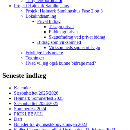
Tilflytterkoordinator
Projekt Højmark Samlingshus
Projekt Højmark Samlingshus Fase 2 og 3
Lokalindsamling
Privat bidrag
Tilsagn privat
Fuldmagt privat
Skattefradrag ved privat bidrag
Bidrag som virksomhed
Virksomheds sponsortilsagn
Frivillige indsamlere
Tegninger
Hvad vil jeg også kunne bidrage med?
Seneste indlæg
Kalender
Sæsonhæftet 2025/2026
Højmark Sommerfest 2025
Sæsonhæftet 2024/2025
Sommerfest 2024
PICKLEBALL
Dart
Billeder fra gymnastikopvisningen 2023
Fælles Generalforsamling Tirsdag den 21. februar 2023