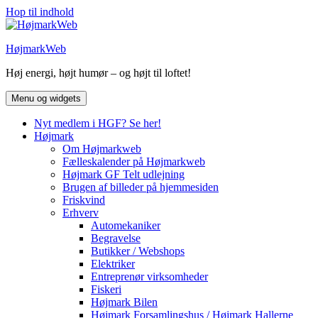
Hop til indhold
HøjmarkWeb
Høj energi, højt humør – og højt til loftet!
Menu og widgets
Nyt medlem i HGF? Se her!
Højmark
Om Højmarkweb
Fælleskalender på Højmarkweb
Højmark GF Telt udlejning
Brugen af billeder på hjemmesiden
Friskvind
Erhverv
Automekaniker
Begravelse
Butikker / Webshops
Elektriker
Entreprenør virksomheder
Fiskeri
Højmark Bilen
Højmark Forsamlingshus / Højmark Hallerne