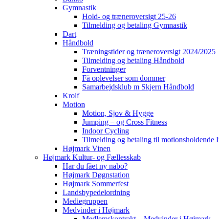
Gymnastik
Hold- og træneroversigt 25-26
Tilmelding og betaling Gymnastik
Dart
Håndbold
Træningstider og træneroversigt 2024/2025
Tilmelding og betaling Håndbold
Forventninger
Få oplevelser som dommer
Samarbejdsklub m Skjern Håndbold
Krolf
Motion
Motion, Sjov & Hygge
Jumping – og Cross Fitness
Indoor Cycling
Tilmelding og betaling til motionsholdende
Højmark Vinen
Højmark Kultur- og Fællesskab
Har du fået ny nabo?
Højmark Døgnstation
Højmark Sommerfest
Landsbypedelordning
Mediegruppen
Medvinder i Højmark
Medlemskontrakt – Medvinder i Højmark