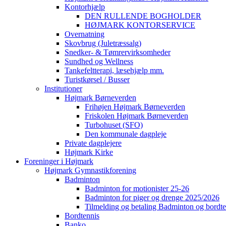
Kontorhjælp
DEN RULLENDE BOGHOLDER
HØJMARK KONTORSERVICE
Overnatning
Skovbrug (Juletræssalg)
Snedker- & Tømrervirksomheder
Sundhed og Wellness
Tankefeltterapi, læsehjælp mm.
Turistkørsel / Busser
Institutioner
Højmark Børneverden
Frihøjen Højmark Børneverden
Friskolen Højmark Børneverden
Turbohuset (SFO)
Den kommunale dagpleje
Private dagplejere
Højmark Kirke
Foreninger i Højmark
Højmark Gymnastikforening
Badminton
Badminton for motionister 25-26
Badminton for piger og drenge 2025/2026
Tilmelding og betaling Badminton og bordte
Bordtennis
Banko