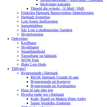
Medvinder kalender
Tilmeld dig nyheds – E-Mail / SMS
Friskolen Højmark Børneverdens Støtteforening
Højmark Sognehus
Lem Sogns Jagtforening
Juniorklubben
Sdr. Lem Lokalhistoriske Samling
Skytteforening
Oplevelser
Krolfbane
Skydebaner
Strandhåndbold
Tarzanbane og bålplads
WOW Park
Øster Lem Hede
Tilflytter?
Byggegrunde i Højmark
RKSK Højmark Grunde til salg
Byggegrunde på Kernevej
Byggegrunde på Nordmarken
Huse til salg eller leje
Hvorfor endte jeg i Højmark
Kalle, Randi og Maiken Øster Amby
Sanne Vendelbo Andersen