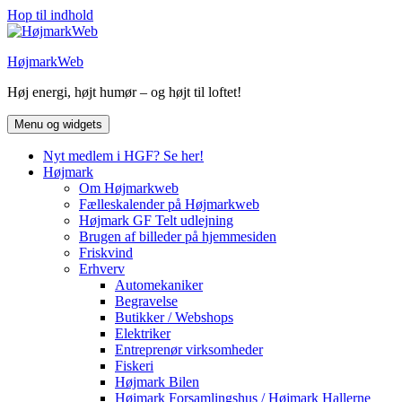
Hop til indhold
HøjmarkWeb
Høj energi, højt humør – og højt til loftet!
Menu og widgets
Nyt medlem i HGF? Se her!
Højmark
Om Højmarkweb
Fælleskalender på Højmarkweb
Højmark GF Telt udlejning
Brugen af billeder på hjemmesiden
Friskvind
Erhverv
Automekaniker
Begravelse
Butikker / Webshops
Elektriker
Entreprenør virksomheder
Fiskeri
Højmark Bilen
Højmark Forsamlingshus / Højmark Hallerne