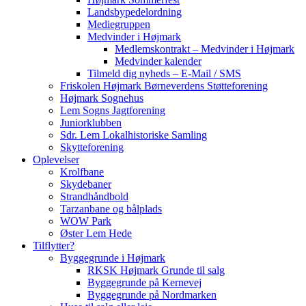
Landsbypedelordning
Mediegruppen
Medvinder i Højmark
Medlemskontrakt – Medvinder i Højmark
Medvinder kalender
Tilmeld dig nyheds – E-Mail / SMS
Friskolen Højmark Børneverdens Støtteforening
Højmark Sognehus
Lem Sogns Jagtforening
Juniorklubben
Sdr. Lem Lokalhistoriske Samling
Skytteforening
Oplevelser
Krolfbane
Skydebaner
Strandhåndbold
Tarzanbane og bålplads
WOW Park
Øster Lem Hede
Tilflytter?
Byggegrunde i Højmark
RKSK Højmark Grunde til salg
Byggegrunde på Kernevej
Byggegrunde på Nordmarken