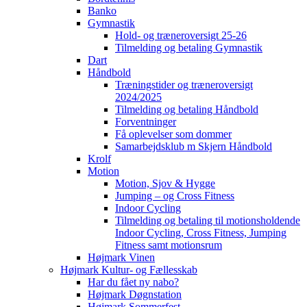
Banko
Gymnastik
Hold- og træneroversigt 25-26
Tilmelding og betaling Gymnastik
Dart
Håndbold
Træningstider og træneroversigt
2024/2025
Tilmelding og betaling Håndbold
Forventninger
Få oplevelser som dommer
Samarbejdsklub m Skjern Håndbold
Krolf
Motion
Motion, Sjov & Hygge
Jumping – og Cross Fitness
Indoor Cycling
Tilmelding og betaling til motionsholdende
Indoor Cycling, Cross Fitness, Jumping
Fitness samt motionsrum
Højmark Vinen
Højmark Kultur- og Fællesskab
Har du fået ny nabo?
Højmark Døgnstation
Højmark Sommerfest