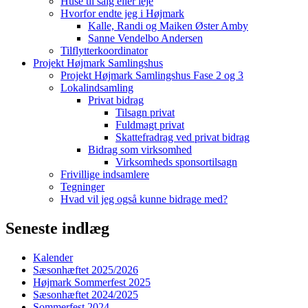
Huse til salg eller leje
Hvorfor endte jeg i Højmark
Kalle, Randi og Maiken Øster Amby
Sanne Vendelbo Andersen
Tilflytterkoordinator
Projekt Højmark Samlingshus
Projekt Højmark Samlingshus Fase 2 og 3
Lokalindsamling
Privat bidrag
Tilsagn privat
Fuldmagt privat
Skattefradrag ved privat bidrag
Bidrag som virksomhed
Virksomheds sponsortilsagn
Frivillige indsamlere
Tegninger
Hvad vil jeg også kunne bidrage med?
Seneste indlæg
Kalender
Sæsonhæftet 2025/2026
Højmark Sommerfest 2025
Sæsonhæftet 2024/2025
Sommerfest 2024