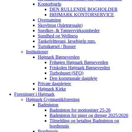
Kontorhjælp
DEN RULLENDE BOGHOLDER
HØJMARK KONTORSERVICE
Overnatning
Skovbrug (Juletræssalg)
Snedker- & Tømrervirksomheder
Sundhed og Wellness
Tankefeltterapi, læsehjælp mm.
Turistkørsel / Busser
Institutioner
Højmark Børneverden
Frihøjen Højmark Børneverden
Friskolen Højmark Børneverden
Turbohuset (SFO)
Den kommunale dagpleje
Private dagplejere
Højmark Kirke
Foreninger i Højmark
Højmark Gymnastikforening
Badminton
Badminton for motionister 25-26
Badminton for piger og drenge 2025/2026
Tilmelding og betaling Badminton og
bordtennis
Bordtennis