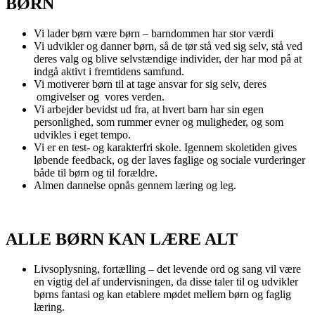
BØRN
Vi lader børn være børn – barndommen har stor værdi
Vi udvikler og danner børn, så de tør stå ved sig selv, stå ved
deres valg og blive selvstændige individer, der har mod på at
indgå aktivt i fremtidens samfund.
Vi motiverer børn til at tage ansvar for sig selv, deres
omgivelser og vores verden.
Vi arbejder bevidst ud fra, at hvert barn har sin egen
personlighed, som rummer evner og muligheder, og som
udvikles i eget tempo.
Vi er en test- og karakterfri skole. Igennem skoletiden gives
løbende feedback, og der laves faglige og sociale vurderinger
både til børn og til forældre.
Almen dannelse opnås gennem læring og leg.
ALLE BØRN KAN LÆRE ALT
Livsoplysning, fortælling – det levende ord og sang vil være
en vigtig del af undervisningen, da disse taler til og udvikler
børns fantasi og kan etablere mødet mellem børn og faglig
læring.