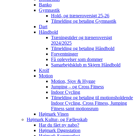
Banko
Gymnastik
Hold- og træneroversigt 25-26
Tilmelding og betaling Gymnastik
Dart
Håndbold
Træningstider og træneroversigt
2024/2025
Tilmelding og betaling Håndbold
Forventninger
Få oplevelser som dommer
Samarbejdsklub m Skjern Håndbold
Krolf
Motion
Motion, Sjov & Hygge
Jumping – og Cross Fitness
Indoor Cycling
Tilmelding og betaling til motionsholdende
Indoor Cycling, Cross Fitness, Jumping
Fitness samt motionsrum
Højmark Vinen
Højmark Kultur- og Fællesskab
Har du fået ny nabo?
Højmark Døgnstation
Højmark Sommerfest