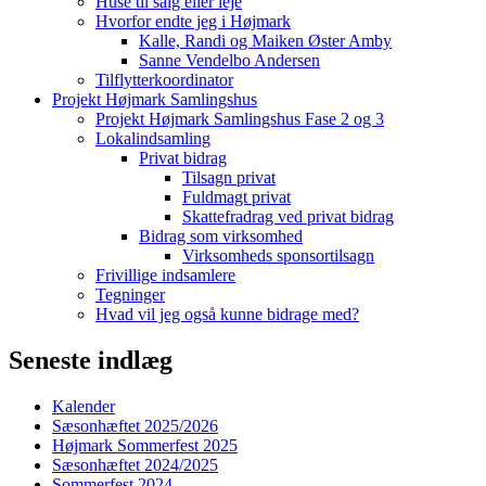
Huse til salg eller leje
Hvorfor endte jeg i Højmark
Kalle, Randi og Maiken Øster Amby
Sanne Vendelbo Andersen
Tilflytterkoordinator
Projekt Højmark Samlingshus
Projekt Højmark Samlingshus Fase 2 og 3
Lokalindsamling
Privat bidrag
Tilsagn privat
Fuldmagt privat
Skattefradrag ved privat bidrag
Bidrag som virksomhed
Virksomheds sponsortilsagn
Frivillige indsamlere
Tegninger
Hvad vil jeg også kunne bidrage med?
Seneste indlæg
Kalender
Sæsonhæftet 2025/2026
Højmark Sommerfest 2025
Sæsonhæftet 2024/2025
Sommerfest 2024