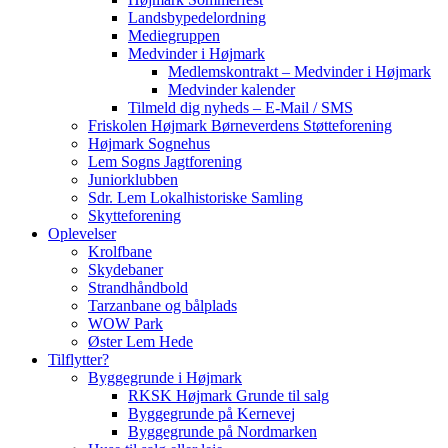
Landsbypedelordning
Mediegruppen
Medvinder i Højmark
Medlemskontrakt – Medvinder i Højmark
Medvinder kalender
Tilmeld dig nyheds – E-Mail / SMS
Friskolen Højmark Børneverdens Støtteforening
Højmark Sognehus
Lem Sogns Jagtforening
Juniorklubben
Sdr. Lem Lokalhistoriske Samling
Skytteforening
Oplevelser
Krolfbane
Skydebaner
Strandhåndbold
Tarzanbane og bålplads
WOW Park
Øster Lem Hede
Tilflytter?
Byggegrunde i Højmark
RKSK Højmark Grunde til salg
Byggegrunde på Kernevej
Byggegrunde på Nordmarken