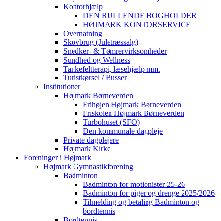
Kontorhjælp
DEN RULLENDE BOGHOLDER
HØJMARK KONTORSERVICE
Overnatning
Skovbrug (Juletræssalg)
Snedker- & Tømrervirksomheder
Sundhed og Wellness
Tankefeltterapi, læsehjælp mm.
Turistkørsel / Busser
Institutioner
Højmark Børneverden
Frihøjen Højmark Børneverden
Friskolen Højmark Børneverden
Turbohuset (SFO)
Den kommunale dagpleje
Private dagplejere
Højmark Kirke
Foreninger i Højmark
Højmark Gymnastikforening
Badminton
Badminton for motionister 25-26
Badminton for piger og drenge 2025/2026
Tilmelding og betaling Badminton og
bordtennis
Bordtennis