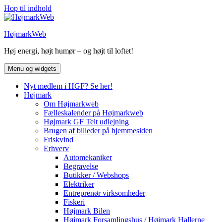
Hop til indhold
HøjmarkWeb
Høj energi, højt humør – og højt til loftet!
Menu og widgets
Nyt medlem i HGF? Se her!
Højmark
Om Højmarkweb
Fælleskalender på Højmarkweb
Højmark GF Telt udlejning
Brugen af billeder på hjemmesiden
Friskvind
Erhverv
Automekaniker
Begravelse
Butikker / Webshops
Elektriker
Entreprenør virksomheder
Fiskeri
Højmark Bilen
Højmark Forsamlingshus / Højmark Hallerne