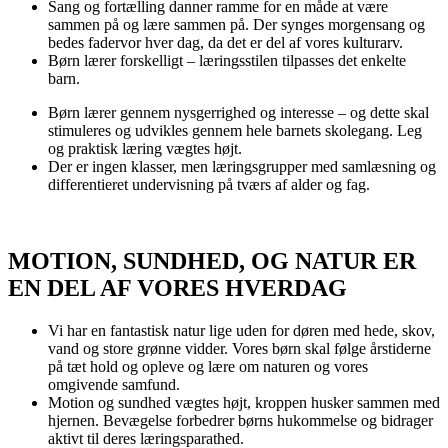
Sang og fortælling danner ramme for en måde at være
sammen på og lære sammen på. Der synges morgensang og
bedes fadervor hver dag, da det er del af vores kulturarv.
Børn lærer forskelligt – læringsstilen tilpasses det enkelte
barn.
Børn lærer gennem nysgerrighed og interesse – og dette skal
stimuleres og udvikles gennem hele barnets skolegang. Leg
og praktisk læring vægtes højt.
Der er ingen klasser, men læringsgrupper med samlæsning og
differentieret undervisning på tværs af alder og fag.
MOTION, SUNDHED, OG NATUR ER
EN DEL AF VORES HVERDAG
Vi har en fantastisk natur lige uden for døren med hede, skov,
vand og store grønne vidder. Vores børn skal følge årstiderne
på tæt hold og opleve og lære om naturen og vores
omgivende samfund.
Motion og sundhed vægtes højt, kroppen husker sammen med
hjernen. Bevægelse forbedrer børns hukommelse og bidrager
aktivt til deres læringsparathed.